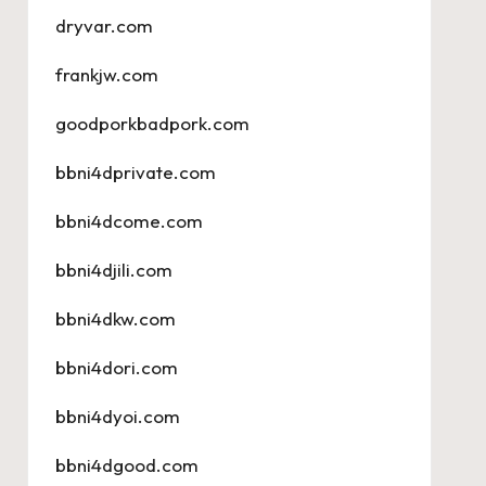
dryvar.com
frankjw.com
goodporkbadpork.com
bbni4dprivate.com
bbni4dcome.com
bbni4djili.com
bbni4dkw.com
bbni4dori.com
bbni4dyoi.com
bbni4dgood.com