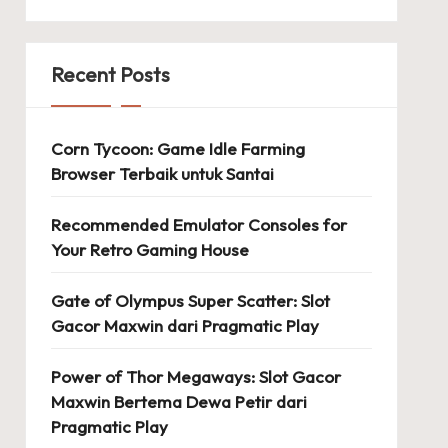
Recent Posts
Corn Tycoon: Game Idle Farming
Browser Terbaik untuk Santai
Recommended Emulator Consoles for
Your Retro Gaming House
Gate of Olympus Super Scatter: Slot
Gacor Maxwin dari Pragmatic Play
Power of Thor Megaways: Slot Gacor
Maxwin Bertema Dewa Petir dari
Pragmatic Play