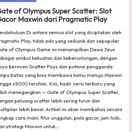
ate of Olympus Super Scatter: Slot
acor Maxwin dari Pragmatic Play
endahuluan Di antara semua slot yang diciptakan oleh
ragmatic Play, tidak ada yang seikonik dan sepopuler
ate of Olympus.Game ini menampilkan Dewa Zeus
ebagai simbol kekuatan dan keberuntungan, dengan
aya bermain Scatter Pays dan potensi pengganda
anpa batas yang bisa membawa kamu menuju Maxwin
ingga x5000 taruhan. Kini, hadir versi terbaru yang
ebih menegangkan — Gate of Olympus Super Scatter,
engan peluang scatter lebih sering turun dan
ultiplier lebih besar.Artikel ini akan membahas secara
engkap cara main, fitur unggulan, pola gacor, jam hoki,
an strategi Maxwin untuk…