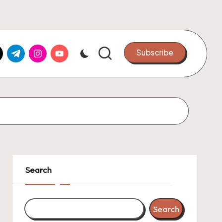
k.com
tter.com
t.me
instagram.com
youtube.com
Subscribe
Search
Search