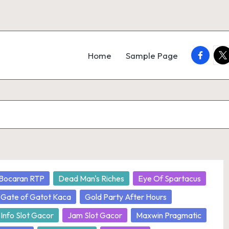
faceboo
twi
Home
Sample Page
osted
Bocaran RTP
Dead Man's Riches
Eye Of Spartacus
Gate of Gatot Kaca
Gold Party After Hours
Info Slot Gacor
Jam Slot Gacor
Maxwin Pragmatic