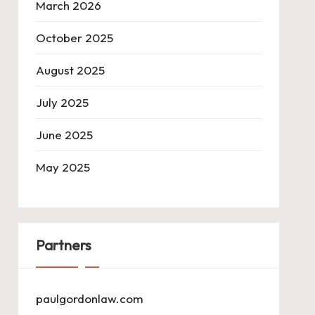
March 2026
October 2025
August 2025
July 2025
June 2025
May 2025
Partners
paulgordonlaw.com