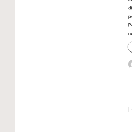
d
p
P
n
P
b