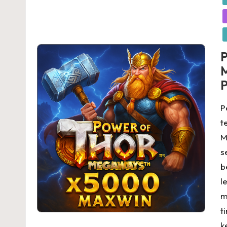
P
M
P
P
t
M
s
b
l
m
t
k