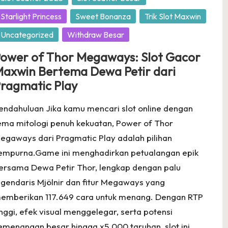
Starlight Princess
Sweet Bonanza
Trik Slot Maxwin
Uncategorized
Withdraw Besar
ower of Thor Megaways: Slot Gacor
axwin Bertema Dewa Petir dari
ragmatic Play
endahuluan Jika kamu mencari slot online dengan
ema mitologi penuh kekuatan, Power of Thor
egaways dari Pragmatic Play adalah pilihan
empurna.Game ini menghadirkan petualangan epik
ersama Dewa Petir Thor, lengkap dengan palu
egendaris Mjölnir dan fitur Megaways yang
emberikan 117.649 cara untuk menang. Dengan RTP
inggi, efek visual menggelegar, serta potensi
emenangan besar hingga x5.000 taruhan, slot ini