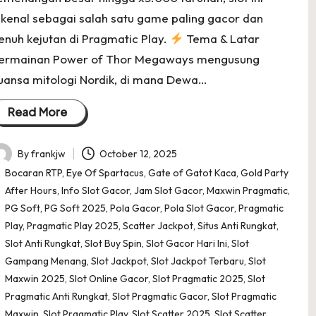
ikenal sebagai salah satu game paling gacor dan
enuh kejutan di Pragmatic Play.
Tema & Latar
ermainan Power of Thor Megaways mengusung
uansa mitologi Nordik, di mana Dewa…
Read More
By
frankjw
October 12, 2025
osted
Bocaran RTP
,
Eye Of Spartacus
,
Gate of Gatot Kaca
,
Gold Party
y
After Hours
,
Info Slot Gacor
,
Jam Slot Gacor
,
Maxwin Pragmatic
,
PG Soft
,
PG Soft 2025
,
Pola Gacor
,
Pola Slot Gacor
,
Pragmatic
Play
,
Pragmatic Play 2025
,
Scatter Jackpot
,
Situs Anti Rungkat
,
Slot Anti Rungkat
,
Slot Buy Spin
,
Slot Gacor Hari Ini
,
Slot
Gampang Menang
,
Slot Jackpot
,
Slot Jackpot Terbaru
,
Slot
Posted
Maxwin 2025
,
Slot Online Gacor
,
Slot Pragmatic 2025
,
Slot
in
Pragmatic Anti Rungkat
,
Slot Pragmatic Gacor
,
Slot Pragmatic
Maxwin
,
Slot Pragmatic Play
,
Slot Scatter 2025
,
Slot Scatter