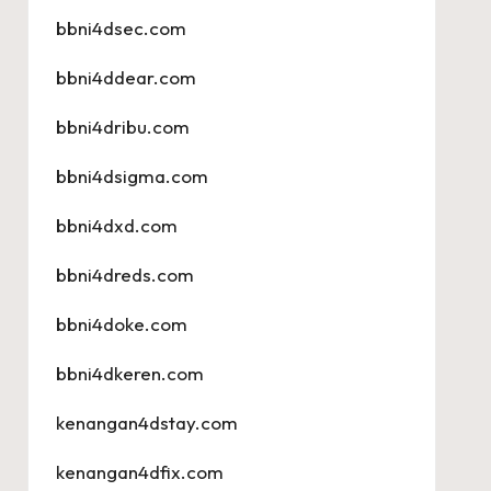
bbni4dsec.com
bbni4ddear.com
bbni4dribu.com
bbni4dsigma.com
bbni4dxd.com
bbni4dreds.com
bbni4doke.com
bbni4dkeren.com
kenangan4dstay.com
kenangan4dfix.com