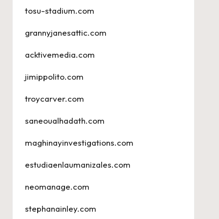
tosu-stadium.com
grannyjanesattic.com
acktivemedia.com
jimippolito.com
troycarver.com
saneoualhadath.com
maghinayinvestigations.com
estudiaenlaumanizales.com
neomanage.com
stephanainley.com