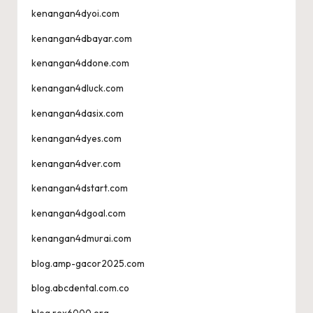
kenangan4dyoi.com
kenangan4dbayar.com
kenangan4ddone.com
kenangan4dluck.com
kenangan4dasix.com
kenangan4dyes.com
kenangan4dver.com
kenangan4dstart.com
kenangan4dgoal.com
kenangan4dmurai.com
blog.amp-gacor2025.com
blog.abcdental.com.co