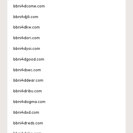
bbni4dcome.com
bbni4djili.com
bbni4dkw.com
bbni4dori.com
bbni4dyoi.com
bbni4dgood.com
bbni4dsec.com
bbni4ddear.com
bbni4dribu.com
bbni4dsigma.com
bbni4dxd.com
bbni4dreds.com