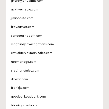
grannyjanesattic.com
acktivemedia.com
jimippolito.com
troycarver.com
saneoualhadath.com
maghinayinvestigations.com
estudiaenlaumanizales.com
neomanage.com
stephanainley.com
dryvar.com
frankjw.com
goodporkbadpork.com
bbni4dprivate.com