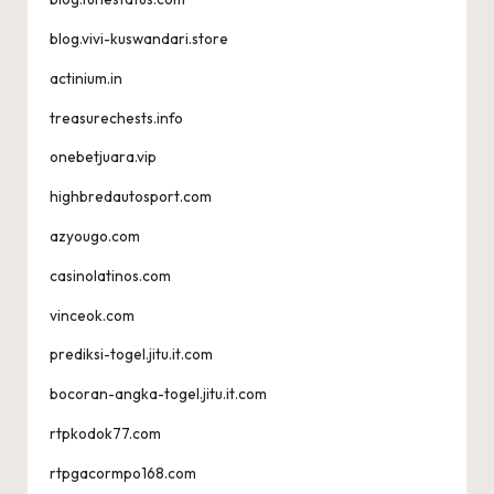
blog.vivi-kuswandari.store
actinium.in
treasurechests.info
onebetjuara.vip
highbredautosport.com
azyougo.com
casinolatinos.com
vinceok.com
prediksi-togel.jitu.it.com
bocoran-angka-togel.jitu.it.com
rtpkodok77.com
rtpgacormpo168.com