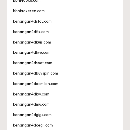
bbni4doke.com
bbni4dkeren.com
kenangan4dstay.com
kenangan4dfix.com
kenangan4dkuis.com
kenangan4dlive.com
kenangan4dspot.com
kenangan4dbuyspin.com
kenangan4dacmilan.com
kenangan4dkw.com
kenangan4dmu.com
kenangan4dgigs.com
kenangan4dcegil.com