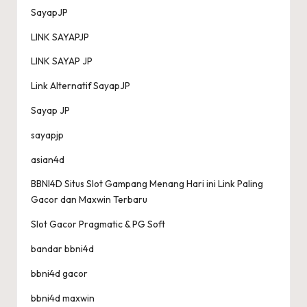
SayapJP
LINK SAYAPJP
LINK SAYAP JP
Link Alternatif SayapJP
Sayap JP
sayapjp
asian4d
BBNI4D Situs Slot Gampang Menang Hari ini Link Paling
Gacor dan Maxwin Terbaru
Slot Gacor Pragmatic & PG Soft
bandar bbni4d
bbni4d gacor
bbni4d maxwin