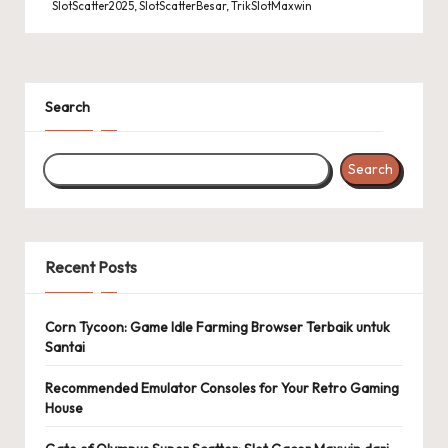
SlotScatter2025
,
SlotScatterBesar
,
TrikSlotMaxwin
Search
Search
Recent Posts
Corn Tycoon: Game Idle Farming Browser Terbaik untuk
Santai
Recommended Emulator Consoles for Your Retro Gaming
House