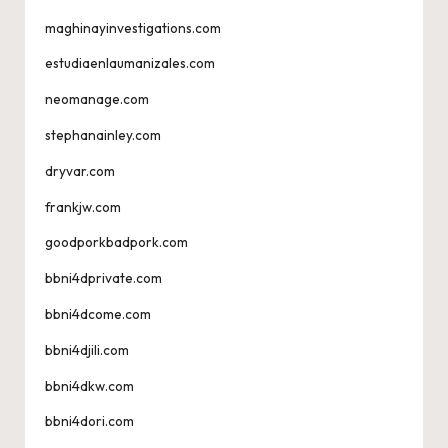
maghinayinvestigations.com
estudiaenlaumanizales.com
neomanage.com
stephanainley.com
dryvar.com
frankjw.com
goodporkbadpork.com
bbni4dprivate.com
bbni4dcome.com
bbni4djili.com
bbni4dkw.com
bbni4dori.com