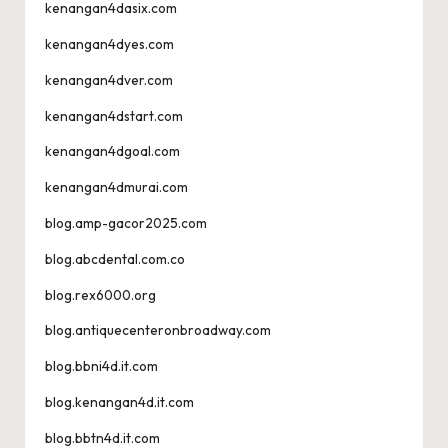
kenangan4dasix.com
kenangan4dyes.com
kenangan4dver.com
kenangan4dstart.com
kenangan4dgoal.com
kenangan4dmurai.com
blog.amp-gacor2025.com
blog.abcdental.com.co
blog.rex6000.org
blog.antiquecenteronbroadway.com
blog.bbni4d.it.com
blog.kenangan4d.it.com
blog.bbtn4d.it.com