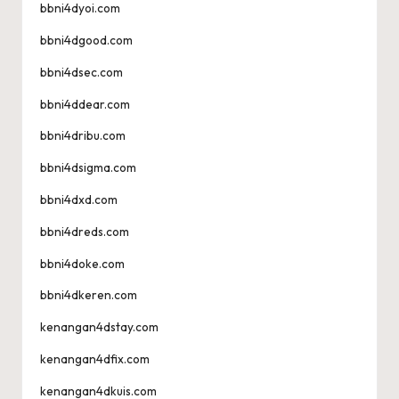
bbni4dyoi.com
bbni4dgood.com
bbni4dsec.com
bbni4ddear.com
bbni4dribu.com
bbni4dsigma.com
bbni4dxd.com
bbni4dreds.com
bbni4doke.com
bbni4dkeren.com
kenangan4dstay.com
kenangan4dfix.com
kenangan4dkuis.com