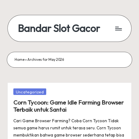
Skip
to
Bandar Slot Gacor
content
Rekomendasi
Situs
Slot
Home
»
Archives for May 2026
Terpercaya
Dengan
Winrate
Tertinggi!
Posted
Uncategorized
in
Corn Tycoon: Game Idle Farming Browser
Terbaik untuk Santai
Cari Game Browser Farming? Coba Corn Tycoon Tidak
semua game harus rumit untuk terasa seru. Corn Tycoon
membuktikan bahwa game browser sederhana tetap bisa