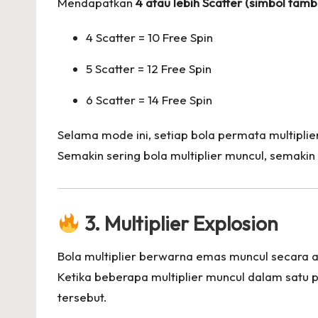
Mendapatkan
4 atau lebih Scatter (simbol tam
4 Scatter = 10 Free Spin
5 Scatter = 12 Free Spin
6 Scatter = 14 Free Spin
Selama mode ini, setiap bola permata multip
Semakin sering bola multiplier muncul, semaki
3.
Multiplier Explosion
Bola multiplier berwarna emas muncul secara 
Ketika beberapa multiplier muncul dalam satu 
tersebut.