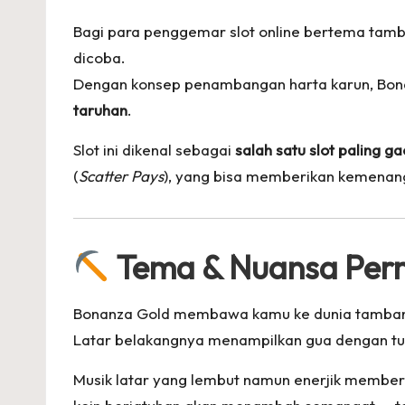
Bagi para penggemar slot online bertema tam
dicoba.
Dengan konsep penambangan harta karun, Bona
taruhan
.
Slot ini dikenal sebagai
salah satu slot paling g
(
Scatter Pays
), yang bisa memberikan kemenang
Tema & Nuansa Per
Bonanza Gold membawa kamu ke dunia tambang
Latar belakangnya menampilkan gua dengan tum
Musik latar yang lembut namun enerjik member