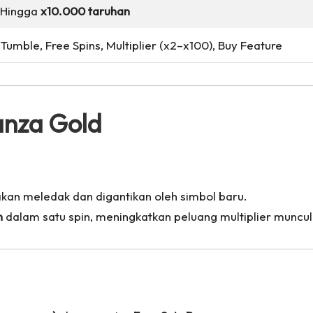
Hingga
x10.000 taruhan
Tumble, Free Spins, Multiplier (x2–x100), Buy Feature
anza Gold
kan meledak dan digantikan oleh simbol baru.
n
dalam satu spin, meningkatkan peluang multiplier muncul 