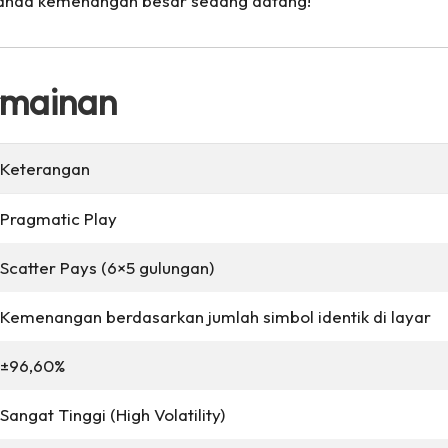
anda kemenangan besar sedang datang!
rmainan
Keterangan
Pragmatic Play
Scatter Pays (6×5 gulungan)
Kemenangan berdasarkan jumlah simbol identik di layar
±96,60%
Sangat Tinggi (High Volatility)