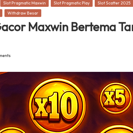
Slot Pragmatic Maxwin
Slot Pragmatic Play
Slot Scatter 2025
Withdraw Besar
 Gacor Maxwin Bertema T
ments