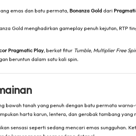
bang emas dan batu permata,
Bonanza Gold
dari
Pragmati
nza Gold menghadirkan gameplay penuh kejutan, RTP tin
acor Pragmatic Play
, berkat fitur
Tumble
,
Multiplier Free Spi
an beruntun dalam satu kali spin.
mainan
 bawah tanah yang penuh dengan batu permata warna-w
pukan harta karun, lentera, dan gerobak tambang yang 
ikan sensasi seperti sedang mencari emas sungguhan. Ke