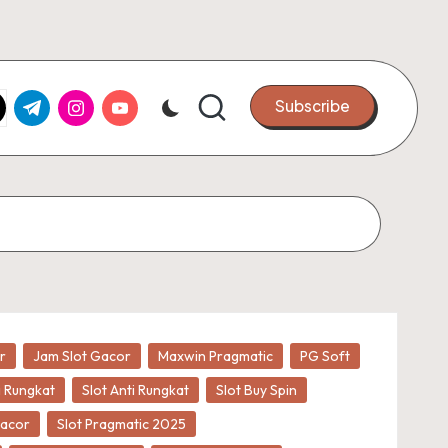
k.com
tter.com
t.me
instagram.com
youtube.com
Subscribe
r
Jam Slot Gacor
Maxwin Pragmatic
PG Soft
i Rungkat
Slot Anti Rungkat
Slot Buy Spin
Gacor
Slot Pragmatic 2025