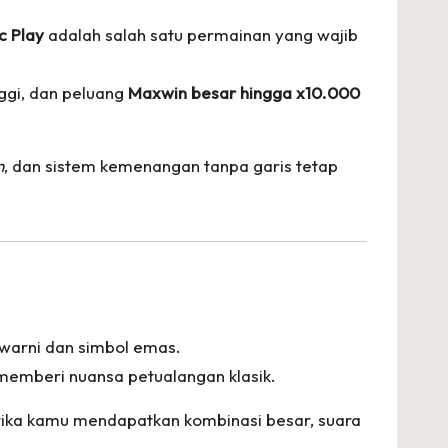
c Play
adalah salah satu permainan yang wajib
ggi, dan peluang
Maxwin besar hingga x10.000
n
, dan sistem kemenangan tanpa garis tetap
arni dan simbol emas.
memberi nuansa petualangan klasik.
tika kamu mendapatkan kombinasi besar, suara