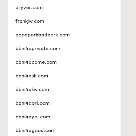
dryvar.com
frankjw.com
goodporkbadpork.com
bbni4dprivate.com
bbni4dcome.com
bbni4djili.com
bbni4dkw.com
bbni4dori.com
bbni4dyoi.com
bbni4dgood.com