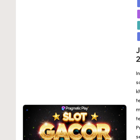
J
2
I
s
k
t
m
t
P
s