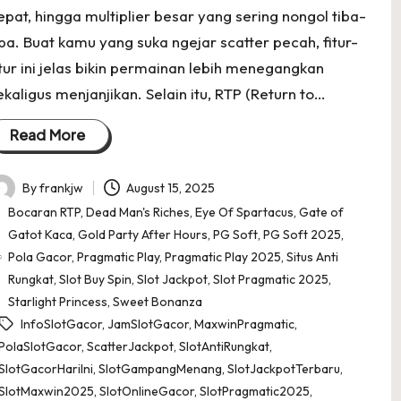
epat, hingga multiplier besar yang sering nongol tiba-
iba. Buat kamu yang suka ngejar scatter pecah, fitur-
itur ini jelas bikin permainan lebih menegangkan
ekaligus menjanjikan. Selain itu, RTP (Return to…
Read More
By
frankjw
August 15, 2025
osted
Bocaran RTP
,
Dead Man's Riches
,
Eye Of Spartacus
,
Gate of
y
Gatot Kaca
,
Gold Party After Hours
,
PG Soft
,
PG Soft 2025
,
Pola Gacor
,
Pragmatic Play
,
Pragmatic Play 2025
,
Situs Anti
Posted
Rungkat
,
Slot Buy Spin
,
Slot Jackpot
,
Slot Pragmatic 2025
,
in
Starlight Princess
,
Sweet Bonanza
Tags:
InfoSlotGacor
,
JamSlotGacor
,
MaxwinPragmatic
,
PolaSlotGacor
,
ScatterJackpot
,
SlotAntiRungkat
,
SlotGacorHariIni
,
SlotGampangMenang
,
SlotJackpotTerbaru
,
SlotMaxwin2025
,
SlotOnlineGacor
,
SlotPragmatic2025
,