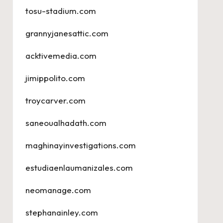
tosu-stadium.com
grannyjanesattic.com
acktivemedia.com
jimippolito.com
troycarver.com
saneoualhadath.com
maghinayinvestigations.com
estudiaenlaumanizales.com
neomanage.com
stephanainley.com