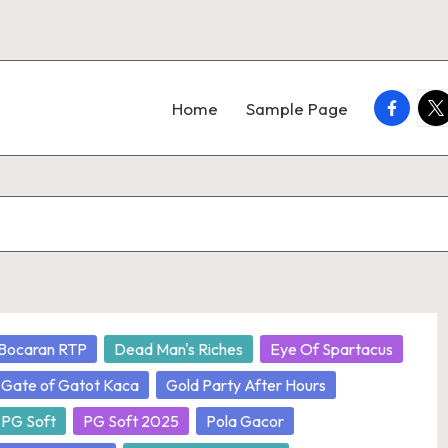
faceboo
twi
Home
Sample Page
osted
Bocaran RTP
Dead Man's Riches
Eye Of Spartacus
Gate of Gatot Kaca
Gold Party After Hours
PG Soft
PG Soft 2025
Pola Gacor