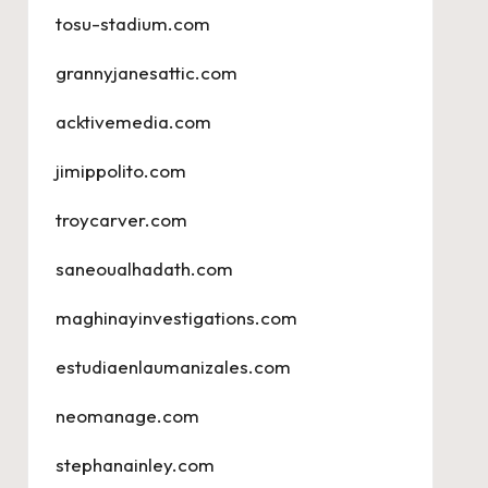
tosu-stadium.com
grannyjanesattic.com
acktivemedia.com
jimippolito.com
troycarver.com
saneoualhadath.com
maghinayinvestigations.com
estudiaenlaumanizales.com
neomanage.com
stephanainley.com