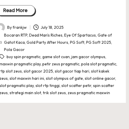
Read More
By
frankjw
July 18, 2025
osted
Bocaran RTP
,
Dead Man's Riches
,
Eye Of Spartacus
,
Gate of
y
Gatot Kaca
,
Gold Party After Hours
,
PG Soft
,
PG Soft 2025
,
Posted
Pola Gacor
in
buy spin pragmatic
,
game slot cuan
,
jam gacor olympus
,
Tags:
maxwin pragmatic play
,
petir zeus pragmatic
,
pola slot pragmatic
,
rtp slot zeus
,
slot gacor 2025
,
slot gacor tiap hari
,
slot kakek
zeus
,
slot maxwin hari ini
,
slot olympus of gate
,
slot online gacor
,
slot pragmatic play
,
slot rtp tinggi
,
slot scatter petir
,
spin scatter
zeus
,
strategi main slot
,
trik slot zeus
,
zeus pragmatic maxwin