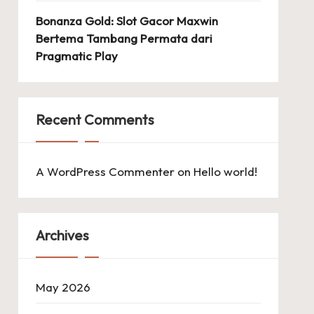
Bonanza Gold: Slot Gacor Maxwin
Bertema Tambang Permata dari
Pragmatic Play
Recent Comments
A WordPress Commenter
on
Hello world!
Archives
May 2026