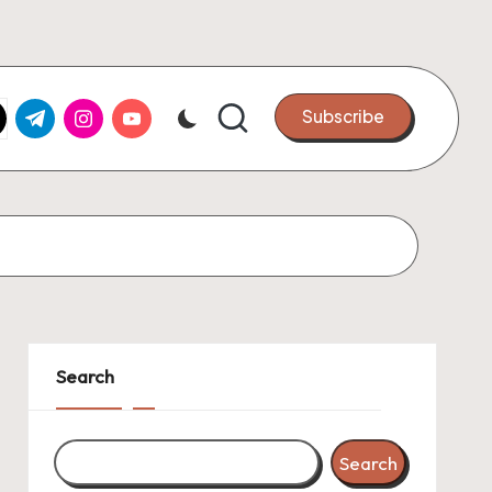
k.com
tter.com
t.me
instagram.com
youtube.com
Subscribe
Search
Search