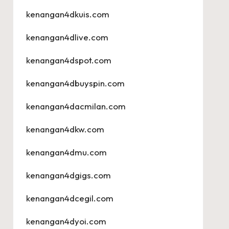
kenangan4dkuis.com
kenangan4dlive.com
kenangan4dspot.com
kenangan4dbuyspin.com
kenangan4dacmilan.com
kenangan4dkw.com
kenangan4dmu.com
kenangan4dgigs.com
kenangan4dcegil.com
kenangan4dyoi.com