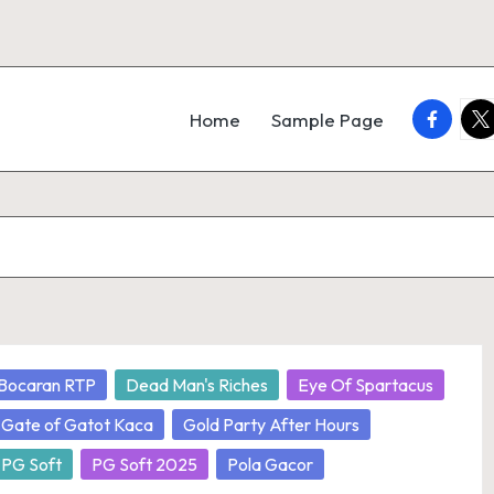
faceboo
twi
Home
Sample Page
osted
Bocaran RTP
Dead Man's Riches
Eye Of Spartacus
Gate of Gatot Kaca
Gold Party After Hours
PG Soft
PG Soft 2025
Pola Gacor