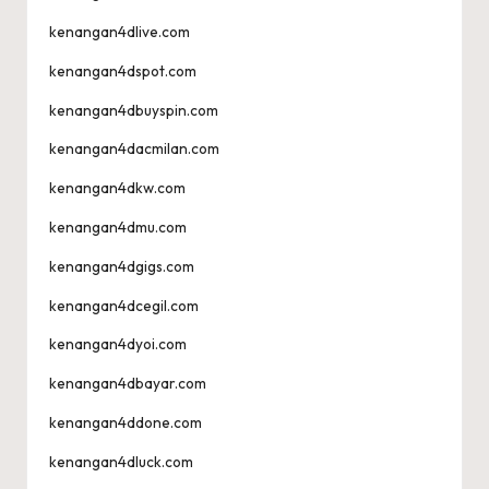
kenangan4dlive.com
kenangan4dspot.com
kenangan4dbuyspin.com
kenangan4dacmilan.com
kenangan4dkw.com
kenangan4dmu.com
kenangan4dgigs.com
kenangan4dcegil.com
kenangan4dyoi.com
kenangan4dbayar.com
kenangan4ddone.com
kenangan4dluck.com