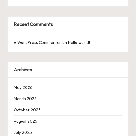
Recent Comments
A WordPress Commenter
on
Hello world!
Archives
May 2026
March 2026
October 2025
August 2025
July 2025