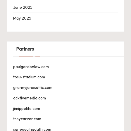
June 2025
May 2025
Partners
paulgordonlaw.com
tosu-stadium.com
grannyjanesattic.com
acktivemedia.com
jimippolito.com
troycarver.com
saneoualhadath.com