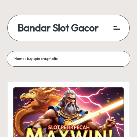
Skip
to
Bandar Slot Gacor
content
Rekomendasi
Situs
Slot
Home
»
buy spin pragmatic
Terpercaya
Dengan
Winrate
Tertinggi!