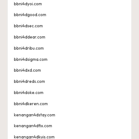
bbni4dyoi.com
bbni4dgood.com
bbni4dsec.com
bbni4ddear.com
bbni4dribu.com
bbni4dsigma.com
bbni4dxd.com
bbni4dreds.com
bbni4doke.com
bbni4dkeren.com
kenangan4dstay.com
kenangan4dfix.com
kenangan4dkuis.com