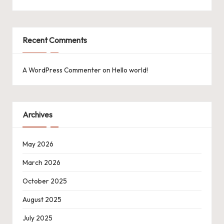
Recent Comments
A WordPress Commenter
on
Hello world!
Archives
May 2026
March 2026
October 2025
August 2025
July 2025