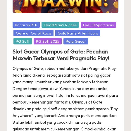
Posted
Bocaran RTP
Dead Man's Riches
Eye Of Spartacus
in
Gate of Gatot Kaca
Gold Party After Hours
PG Soft
PG Soft 2025
Pola Gacor
Slot Gacor Olympus of Gate: Pecahan
Maxwin Terbesar Versi Pragmatic Play!
Olympus of Gate, sebuah mahakarya dari Pragmatic Play,
telah lama dikenal sebagai salah satu slot paling gacor
yang mampu memberikan pecahan Maxwin terbesar.
Dengan tema dewa-dewi Yunani kuno dan mekanika
permainan yang inovatif, slot ini terus menjadi favorit para
pemburu kemenangan fantastis. Olympus of Gate
dimainkan pada grid 6x5 dengan sistem pembayaran "Pay
Anywhere", yang berarti Anda hanya perlu mendapatkan
8 atau lebih simbol yang cocok di mana saja pada
gulungan untuk memicu kemenangan. Simbol-simbol akan