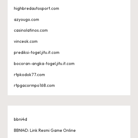
highbredautosport.com
azyougo.com
casinolatinos.com
vinceok.com
prediksi-togel.jitu.it.com
bocoran-angka-togel.jitu.it.com
rtpkodok77.com
rtpgacormpo168.com
bbni4d
BBNI4D: Link Resmi Game Online