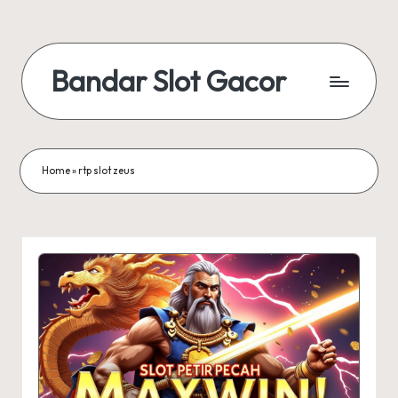
Skip
to
Bandar Slot Gacor
content
Rekomendasi
Situs
Slot
Home
»
rtp slot zeus
Terpercaya
Dengan
Winrate
Tertinggi!