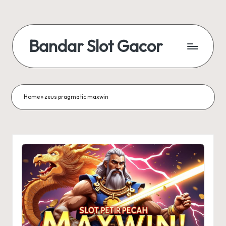
Skip
to
Bandar Slot Gacor
content
Rekomendasi
Situs
Slot
Home
»
zeus pragmatic maxwin
Terpercaya
Dengan
Winrate
Tertinggi!