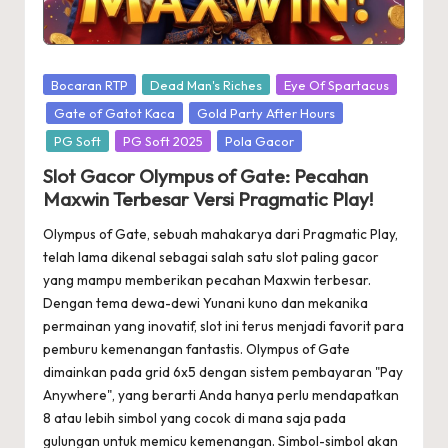
Posted
Bocaran RTP
Dead Man's Riches
Eye Of Spartacus
in
Gate of Gatot Kaca
Gold Party After Hours
PG Soft
PG Soft 2025
Pola Gacor
Slot Gacor Olympus of Gate: Pecahan
Maxwin Terbesar Versi Pragmatic Play!
Olympus of Gate, sebuah mahakarya dari Pragmatic Play,
telah lama dikenal sebagai salah satu slot paling gacor
yang mampu memberikan pecahan Maxwin terbesar.
Dengan tema dewa-dewi Yunani kuno dan mekanika
permainan yang inovatif, slot ini terus menjadi favorit para
pemburu kemenangan fantastis. Olympus of Gate
dimainkan pada grid 6x5 dengan sistem pembayaran "Pay
Anywhere", yang berarti Anda hanya perlu mendapatkan
8 atau lebih simbol yang cocok di mana saja pada
gulungan untuk memicu kemenangan. Simbol-simbol akan