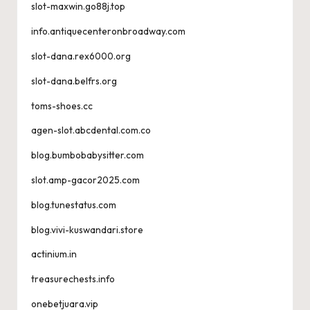
slot-maxwin.go88j.top
info.antiquecenteronbroadway.com
slot-dana.rex6000.org
slot-dana.belfrs.org
toms-shoes.cc
agen-slot.abcdental.com.co
blog.bumbobabysitter.com
slot.amp-gacor2025.com
blog.tunestatus.com
blog.vivi-kuswandari.store
actinium.in
treasurechests.info
onebetjuara.vip