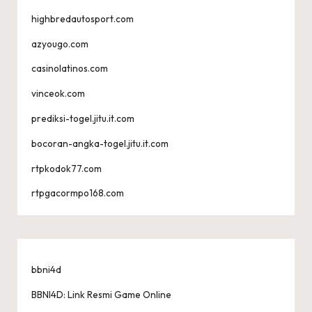
highbredautosport.com
azyougo.com
casinolatinos.com
vinceok.com
prediksi-togel.jitu.it.com
bocoran-angka-togel.jitu.it.com
rtpkodok77.com
rtpgacormpo168.com
bbni4d
BBNI4D: Link Resmi Game Online