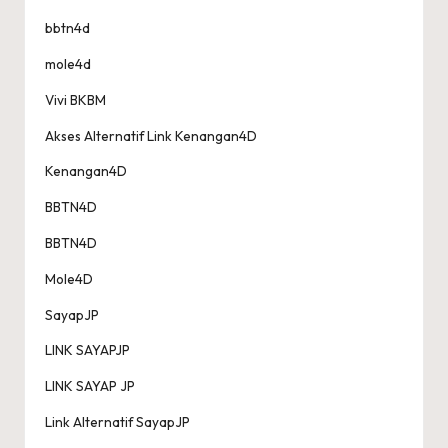
bbtn4d
mole4d
Vivi BKBM
Akses Alternatif Link Kenangan4D
Kenangan4D
BBTN4D
BBTN4D
Mole4D
SayapJP
LINK SAYAPJP
LINK SAYAP JP
Link Alternatif SayapJP