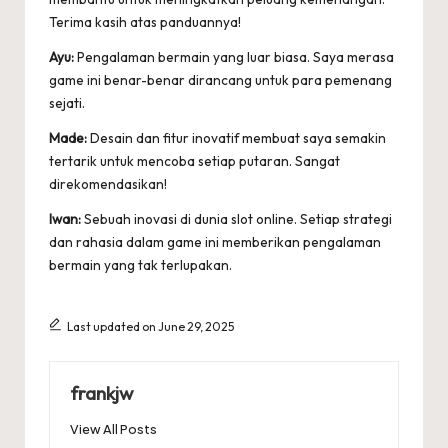
Terima kasih atas panduannya!
Ayu:
Pengalaman bermain yang luar biasa. Saya merasa
game ini benar-benar dirancang untuk para pemenang
sejati.
Made:
Desain dan fitur inovatif membuat saya semakin
tertarik untuk mencoba setiap putaran. Sangat
direkomendasikan!
Iwan:
Sebuah inovasi di dunia slot online. Setiap strategi
dan rahasia dalam game ini memberikan pengalaman
bermain yang tak terlupakan.
Last updated on June 29, 2025
frankjw
View All Posts