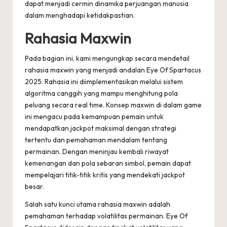
dapat menjadi cermin dinamika perjuangan manusia
dalam menghadapi ketidakpastian.
Rahasia Maxwin
Pada bagian ini, kami mengungkap secara mendetail
rahasia maxwin yang menjadi andalan Eye Of Spartacus
2025. Rahasia ini diimplementasikan melalui sistem
algoritma canggih yang mampu menghitung pola
peluang secara real time. Konsep maxwin di dalam game
ini mengacu pada kemampuan pemain untuk
mendapatkan jackpot maksimal dengan strategi
tertentu dan pemahaman mendalam tentang
permainan. Dengan meninjau kembali riwayat
kemenangan dan pola sebaran simbol, pemain dapat
mempelajari titik-titik kritis yang mendekati jackpot
besar.
Salah satu kunci utama rahasia maxwin adalah
pemahaman terhadap volatilitas permainan. Eye Of