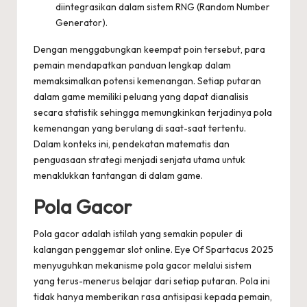
diintegrasikan dalam sistem RNG (Random Number
Generator).
Dengan menggabungkan keempat poin tersebut, para
pemain mendapatkan panduan lengkap dalam
memaksimalkan potensi kemenangan. Setiap putaran
dalam game memiliki peluang yang dapat dianalisis
secara statistik sehingga memungkinkan terjadinya pola
kemenangan yang berulang di saat-saat tertentu.
Dalam konteks ini, pendekatan matematis dan
penguasaan strategi menjadi senjata utama untuk
menaklukkan tantangan di dalam game.
Pola Gacor
Pola gacor adalah istilah yang semakin populer di
kalangan penggemar slot online. Eye Of Spartacus 2025
menyuguhkan mekanisme pola gacor melalui sistem
yang terus-menerus belajar dari setiap putaran. Pola ini
tidak hanya memberikan rasa antisipasi kepada pemain,