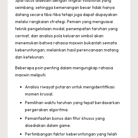
Spartacus didesain dengan tingkat volatilitas yang
seimbang, sehingga kemenangan besar tidak hanya
datang secara tiba-tiba tetapi juga dapat diupayakan
melalui rangkaian strategi. Pemain yang menguasai
teknik pengelolaan modal, penempatan taruhan yang
cermat, dan analisis pola keluaran simbol akan
menemukan bahwa rahasia maxwin bukanlah semata
keberuntungan, melainkan hasil perencanaan matang
dan ketekunan.
Beberapa poin penting dalam mengungkap rahasia
maxwin meliputi:
Analisis riwayat putaran untuk mengidentifikasi
momen krusial.
Pemilihan waktu taruhan yang tepat berdasarkan
pergerakan algoritma.
Pemanfaatan bonus dan fitur khusus yang
disediakan dalam game.
Pertimbangan faktor keberuntungan yang telah