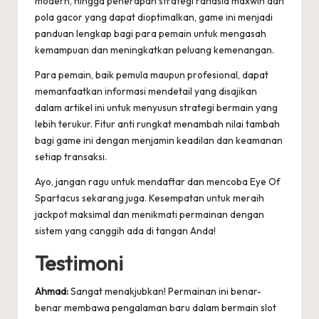
modern, hingga penerapan strategi rahasia maxwin dan
pola gacor yang dapat dioptimalkan, game ini menjadi
panduan lengkap bagi para pemain untuk mengasah
kemampuan dan meningkatkan peluang kemenangan.
Para pemain, baik pemula maupun profesional, dapat
memanfaatkan informasi mendetail yang disajikan
dalam artikel ini untuk menyusun strategi bermain yang
lebih terukur. Fitur anti rungkat menambah nilai tambah
bagi game ini dengan menjamin keadilan dan keamanan
setiap transaksi.
Ayo, jangan ragu untuk mendaftar dan mencoba Eye Of
Spartacus sekarang juga. Kesempatan untuk meraih
jackpot maksimal dan menikmati permainan dengan
sistem yang canggih ada di tangan Anda!
Testimoni
Ahmad:
Sangat menakjubkan! Permainan ini benar-
benar membawa pengalaman baru dalam bermain slot